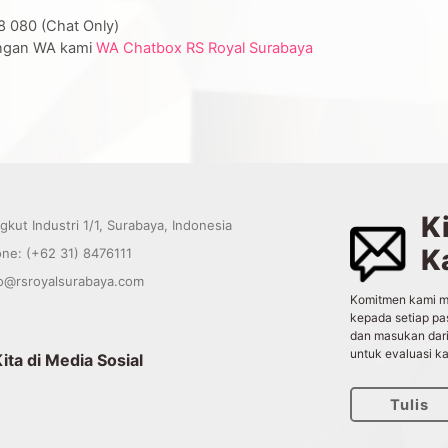
8 080 (Chat Only)
dengan WA kami
WA Chatbox RS Royal Surabaya
K
kut Industri 1/1, Surabaya, Indonesia
K
e: (+62 31) 8476111
o@rsroyalsurabaya.com
Komitmen kami m
kepada setiap pa
dan masukan dari
untuk evaluasi ka
Kita di Media Sosial
Tulis